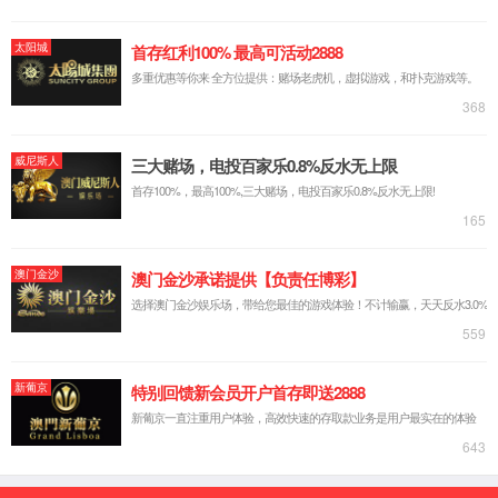
的电力变压器、电炉变压器、中频炉专用变压器、整流变压器、箱
变、配电柜等......
各种产品主销上海、山西、贵州、陕西、河南、河北、四川、
浙江、江苏、广州、深圳、湖南、哈尔滨等全国各地。
豫变逐步实现了以**的设备、
**
的技术、
**
的产品，为企业配套
的发展战略。豫变人深感任重道远，我们将与时俱进、开拓创新，
把产品做精，把企业做强、做大，不断至胜！为客户提供高品质的
产品。
本厂坚持“以质量创品牌；以创新求发展；向用户提供持续不断
改进的产品和服务”的质量方针，竭诚为广大客户提供优良的产品和
服务，同时诚邀各地同仁前来考察，投资，与我们携手共创辉煌。
咨询服务 在线留言
感谢您来到我公司官方网站，若您对我们的产品感兴趣，或想咨询
公司相关问题，请为我们留言，我们将尽快回复并为您服务，谢
谢！