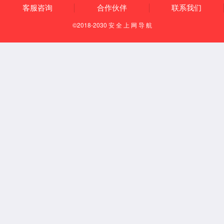
2007so太阳集团漆包铜线产品碳足迹评价报告2024
年度
节能变压器将成为未来供货趋势
变压器行业未来的发展趋势
干式变压器需求不断加大
咨询服务 在线留言
感谢您来到我公司官方网站，若您对我们的产品感兴趣，或想咨询
公司相关问题，请为我们留言，我们将尽快回复并为您服务，谢
谢！
提交