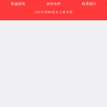
电力变压器是电力输送的关键电气设备，变压器损耗占
电网损耗的30%~40%，我国变压器自身损耗占全国发电
量的3%以上。我国的《节能减排“十二五”规划》详细稿
中要求.........
2024/07/04