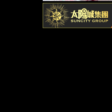
类新型变压器。
2.售中服务
在产品制造期间，我们随时与用户保持联系，进行
3.售后服务
公司服务的宗旨是“快捷，准确，满意”。在接到用
时，主动配合用户，使产品安全、顺利地投入运行。
4.售后服务
4.1、需方确定安装单位后,根据需方要求及时与安
4.2、根据需方要求及时派技术人员到现场进行调
5.河南豫变订货须知
· 产品型号、额定容量、高压额定电压(KV)，调压