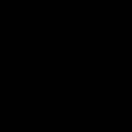
、有载分接开关，绝绿水平，是否带小车等)