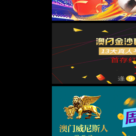
销售团队
产品中心
电磁线产品
变压器产品
各分理处
乌鲁木齐分理处
成都分理处
贵阳分理处
重庆分理处
西安分理处
浙江乐清分理处
集团新闻
公司新闻
行业动态
媒体视点
映像豫变