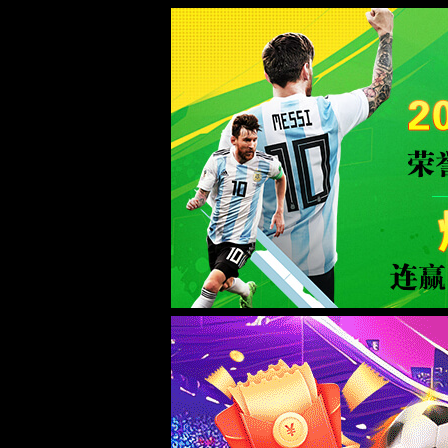
CHINA·2007so太阳集团-
中文
|
EN
豫变首页
集团介绍
公司简介
技术支持
发展历程
荣誉资质
集团图册
厂区一角
生产车间
生产设备
技术团队