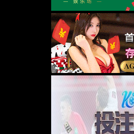
社会责任
市场推广
服务支持
服务承诺
售后内容
在线留言
加入我们
人才招聘
联系豫变
联系方式
地图导航
映像豫变
GROUP NEWS
您当前位置：
首页
>
集团新闻
>
映像豫变
公司新闻
行业动态
咨询服务 在线留言
感谢您来到我公司官方网站，若您对我们的产品感兴趣