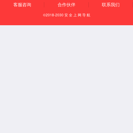
变压器由铁芯（或磁芯）和线圈组成，线圈有两个或两
个以上的绕组，其中接电源的绕组叫初级线圈，其余的
绕组叫次级线圈。它可以变换交流电压、电流和阻抗。
简单的铁心变压器.........
2024/07/04