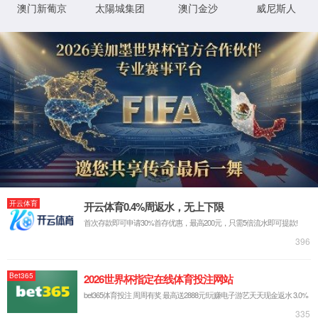
各分理处
集团新闻
服务支持
联系豫变