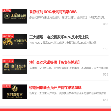
SC(B)13型环氧树脂浇注干式变压器
本厂产品质量均按国家质量标准执行，通过ISO9001-2008质量
体系标准认证。
变压器热线：
18224556666
电磁线热线：
15236647840
在线咨询
联系我们